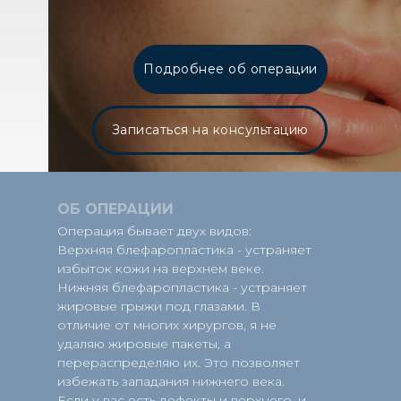
Подробнее об операции
Записаться на консультацию
ОБ ОПЕРАЦИИ
Операция бывает двух видов:
Верхняя блефаропластика - устраняет
избыток кожи на верхнем веке.
Нижняя блефаропластика - устраняет
жировые грыжи под глазами. В
отличие от многих хирургов, я не
удаляю жировые пакеты, а
перераспределяю их. Это позволяет
избежать западания нижнего века.
Если у вас есть дефекты и верхнего, и