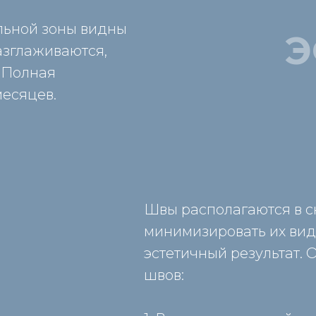
льной зоны видны
Э
азглаживаются,
 Полная
месяцев.
Швы располагаются в с
минимизировать их вид
эстетичный результат.
швов: