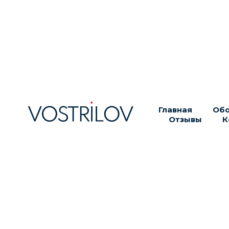
Эндоскопич
периорбито
Главная
Обо
Отзывы
К
Восстановление гар
свежести взгляда