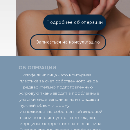
Подробнее об операции
Записаться на консультацию
ОБ ОПЕРАЦИИ
Липофилинг лица - это контурная
пластика за счет собственного жира.
Предварительно подготовленную
жировую ткань вводят в проблемные
участки лица, заполняя их и придавая
нужный объем и форму.
Использование собственной жировой
ткани позволяет устранить складки,
морщины, скорректировать овал лица.
Главное преимущество липофилинга в